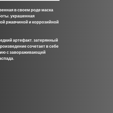
венная в своем роде маска
боты, украшенная
ой ржавчиной и коррозийной
дкий артефакт, затерянный
произведение сочетает в себе
цию с завораживающей
аспада.
юбого серьезного
окачественный PLA
ект входит специально
ольшой настенный крюк для