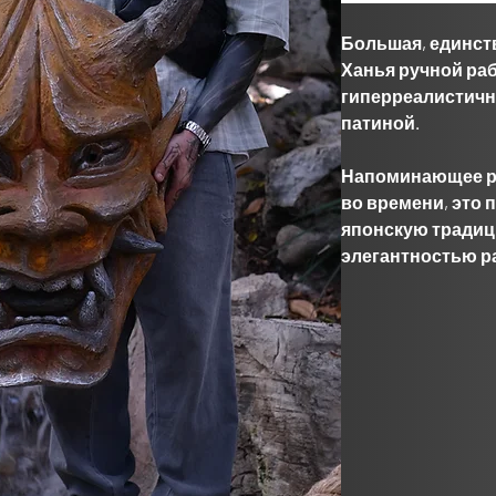
Большая, единст
Ханья ручной ра
гиперреалистичн
патиной.
Напоминающее ре
во времени, это 
японскую тради
элегантностью р
Заявление для л
коллекционера.
Материал: высок
Монтаж: в компл
разработанный б