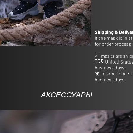
надежной и бесш
Бесплатная доста
Shipping & Delive
If the mask is in 
for order process
All masks are shipp
🇺🇸 United States
business days.
🌍 International: 
business days.
АКСЕССУАРЫ