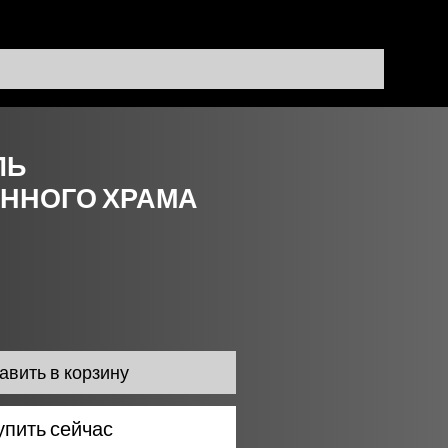
Цена
290,00 $
ЛЬ
ННОГО ХРАМА
авить в корзину
упить сейчас