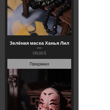
Зелёная маска Ханья Лил
Цена
130,00 $
Предзаказ