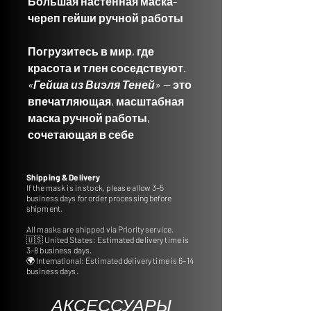
Большая настенная маска-
череп гейши ручной работы
Погрузитесь в мир, где
красота и тлен соседствуют.
«Гейша из Виэля Теней»
— это
впечатляющая, масштабная
маска ручной работы,
сочетающая в себе
элегантность традиционной
японской гейши и пугающую
Shipping & Delivery
силу черепа.
If the mask is in stock, please allow 3–5
business days for order processing before
shipment.
Размеры
: длина 35
All masks are shipped via Priority service.
дюймов, ширина 20
🇺🇸 United States: Estimated delivery time is
дюймов, глубина 16
3–8 business days.
🌍 International: Estimated delivery time is 6–14
дюймов
business days.
Материал
:
высококачественный PLA
АКСЕССУАРЫ