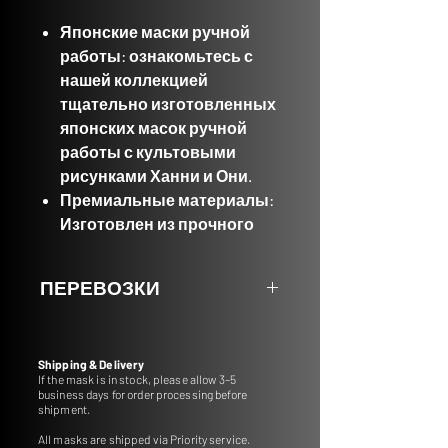
Японские маски ручной
работы:
ознакомьтесь с
нашей коллекцией
тщательно изготовленных
японских масок ручной
работы с культовыми
рисунками Ханни и Они.
Премиальные материалы:
Изготовлен из прочного
полиуретанового
пластика,
ПЕРЕВОЗКИ
обеспечивающего
долговечность.
Если маска есть на складе, нам
Характеристики размера:
потребуется 3–5 дней, чтобы
Shipping & Delivery
Приблизительные
подготовить ее к отправке.
If the mask is in stock, please allow 3–5
размеры 27 см в длину и 20
business days for order processing before
shipment.
см в ширину.
Бусины:
каждая маска
All masks are shipped via Priority service.